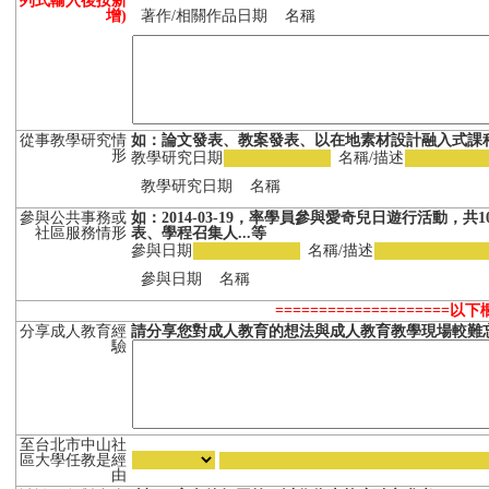
列式輸入後按新
增)
著作/相關作品日期
名稱
從事教學研究情
如：論文發表、教案發表、以在地素材設計融入式課程
形
教學研究日期
名稱/描述
教學研究日期
名稱
參與公共事務或
如：2014-03-19，率學員參與愛奇兒日遊行活動，共1
社區服務情形
表、學程召集人...等
參與日期
名稱/描述
參與日期
名稱
====================
分享成人教育經
請分享您對成人教育的想法與成人教育教學現場較難忘
驗
至台北市中山社
區大學任教是經
由