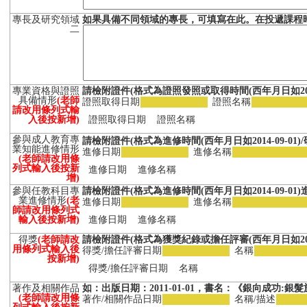
專長及研究領域
如果具備不同領域的專長，可填寫在此。在投遞課程
二
專業資格與證照
請檢附證件(格式為證照發照或取得時間(西年月日如2014-
具備情形
(老師
證照取得日期
證照名稱
請改用條列式輸
入後按新增)
證照取得日期
證照名稱
參與成人教育專
請檢附證件(格式為進修時間(西年月日如2014-09-01)
業知能進修情形
進修日期
進修名稱
(老師請改用條
列式輸入後按新
進修日期
進修名稱
增)
參與任教科目專
請檢附證件(格式為進修時間(西年月日如2014-09-01)
業進修情形
(老
進修日期
進修名稱
師請改用條列式
輸入後按新增)
進修日期
進修名稱
得獎
(老師請改
請檢附證件(格式為獲獎紀錄或擔任評審(西年月日如2014-
用條列式輸入後
得獎/擔任評審日期
名稱
按新增)
得獎/擔任評審日期
名稱
著作及相關作品
如：出版日期：2011-01-01，書名：《銀向成功
(老師請改用條
著作/相關作品日期
名稱/描述