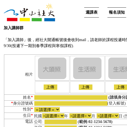
週課表
報名須知
加入講師群
「加入講師」後，經社大開通帳號後會收到mail，請老師於課程投遞時間內
9/30(投遞下一期別春季課程與寒假課程).
相片
上傳
上傳
上傳
姓名
*
(請填身分
*
身分證號碼
(登入帳號)
性別
*
生日
*
民國
年
月
日 
電話
公司:
(範例:02-1234-5678)