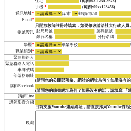
住宅:
(範例:02-1234-5678)
手機:
*
(範例:09xx123456)
通訊地址
*
縣/市
鄉/鎮/市/區
Email
*
只開放教師註冊時填寫，如要修改請洽社大行政人員
郵局局號
郵局帳號
帳號資訊
銀行名稱
分行名稱
學歷
*
畢業學校
職業類別
*
緊急聯絡人
緊急聯絡人電話
車牌號碼
部落格網址
(請問您的公開部落格、網站的網址為何？如果沒有的
講師Facebook
(請問您的臉書網址為何？如果沒有的話，請填寫 「建
講師Line
講師影音介紹
目前支援Youtube連結網址，請直接拷貝Youtube
現職