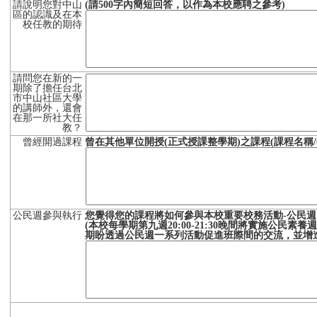
請說明您對中山
(請500字內簡短回答，以作為本校應聘之參考)
區的認識及在本
校任教的期待
請問您在新的一
期除了擔任台北
市中山社區大學
的講師外，還會
在那一所社大任
教？
曾經開過課程
曾在其他單位開授(正式授課整學期)之課程(課程名稱/
公民週參與執行
您覺得您的課程將如何參與本校重要校務活動-公民週
(本校每學期第九週20:00-21:30晚間將實施公民
期盼透過公民週一系列活動促進班際間的交流，並增